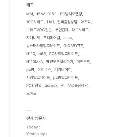
태그
MSI
1566-0153
PC방리모델링
10G노하드
H61
전국출장상담
애즈락
노하드VOG전문
무인관제
대구노하드
지매니저
프리미어컴
asus
컴퓨터사양업그레이드
GIGABYTE
H110
b85
PC사양업그레이드
H110M-A
메인보드설정하기
메인보드
pc방
에이수스
기가바이트
사양업그레이드
pc방업그레이드
PC방창업
asrock
전국무료출장상담
노하드
전체 방문자
Today :
Yesterday :