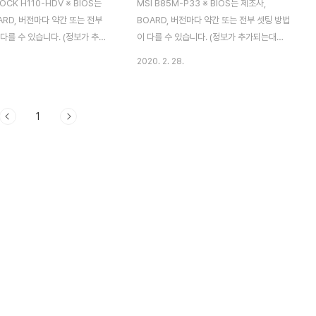
CK H110-HDV ※ BIOS는
MSI B85M-P33 ※ BIOS는 제조사,
ARD, 버전마다 약간 또는 전부
BOARD, 버전마다 약간 또는 전부 셋팅 방법
다를 수 있습니다. (정보가 추가
이 다를 수 있습니다. (정보가 추가되는대로
가 업로드할 예정이며, 자세한 정
추가 업로드할 예정이며, 자세한 정보는 구입
2020. 2. 28.
신 PC업체에 문의하여 주시기
하신 PC업체에 문의하여 주시기 바랍니다)
CCBOOT는 네트워크 환경에서
1. 부팅 시 [Delete] 키를 눌러 BIOS
션입니다. 따라서 BIOS 모드
Setup 화면으로 이동합니다. 2. 왼쪽의 메뉴
1
Boot 라고 써있는 메뉴가 있는 지
중 SETTINGS 로 마우스를 사용하여 이동
abled 로 바꾸셔야 구동이 됩니
한 후 Advanced 로 들어갑니다. 3. 3번째
드디스크(HDD)를 PC에 장착하
메뉴 Intergrated Peripherals 에서
는 연결 케이블을 제거하시거나
[Enter] 키로 들어갑니다. 4. 3번째 [LAN
 모드에서 설정을 Disabled 시켜
Opting ROM] 을 [Enabled] 로 변경하여
제 발생확률이 적습니다. 1. 부팅
줍니다. 5. [SATA Mode] 를 [Disabled]
e] 키를 여러 번 눌러 BIOS
로 변경합니다. 6. [Esc] 로 이전 단계로 돌
면으로 이동합니다. 2. 위 메뉴 중
아가 [Save & ..
 메뉴로..