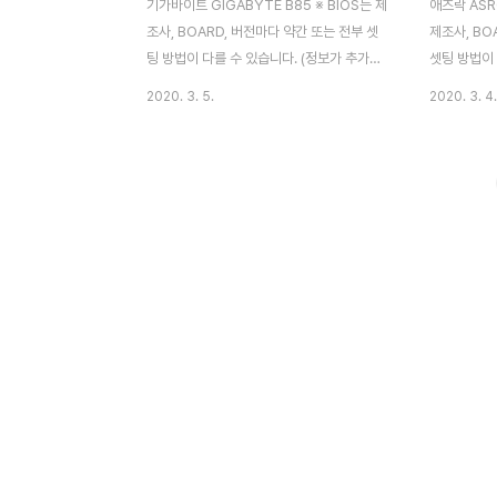
기가바이트 GIGABYTE B85 ※ BIOS는 제
애즈락 ASRO
조사, BOARD, 버전마다 약간 또는 전부 셋
제조사, BO
팅 방법이 다를 수 있습니다. (정보가 추가되
셋팅 방법이 
는대로 추가 업로드할 예정이며, 자세한 정보
되는대로 추
2020. 3. 5.
2020. 3. 4.
는 구입하신 PC업체에 문의하여 주시기 바
보는 구입하
랍니다) 1. 부팅 시 [Delete] 키를 눌러
바랍니다) 
BIOS Setup 화면으로 이동합니다. 2. 위 메
부팅되는 솔루
뉴 중 BIOS Features 로 방향키를 사용하
에서 LAN 
여 이동합니다. 3. LAN PXE Boot Option
확인 후 En
ROM 을 [Enabled] 로 변경하여 줍니다. 4.
다. 또한 하
위 메뉴 중 Peripherals 메뉴로 들어갑니
셨을 경우에
다. 5. Integrated SATA Controller 를
BOIS 셋팅
[Disabled] 로 변경하여 줍니다. 6. 위 메뉴
주는 것이 문
중 Save & Exit 로 들어가거나 [F10] 키를
시 [Delet
..
Setup 화
7번째 Boot